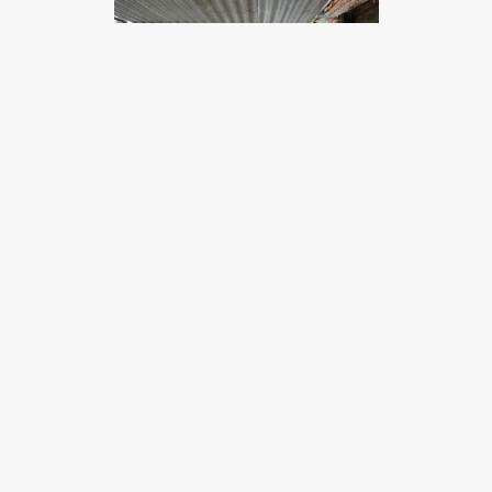
Para que te des una idea de lo que está
sucediendo, aquí algunos datos:
38.4 por ciento de la población mexicana no
cuenta con una vivienda adecuada. (ONU)
Las inundaciones en México, provocan
afectaciones al 70% de la población en el país
(Semarnat).
Solo el 11% de la basura recolectada
diariamente se separa y hasta 12.7 millones de
toneladas de plástico ingresan al océano cada
año. (Greenpeace México).