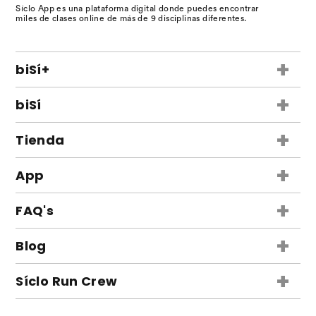
Síclo App es una plataforma digital donde puedes encontrar
miles de clases online de más de 9 disciplinas diferentes.
+
biSí+
Conoce la biSí+
+
biSí
Home Trial
Conoce la biSí
+
Clases
Tienda
Home Trial
Testimonios
biSí+
+
Clases
App
Comparador
biSí
Conoce la App
+
Suscripción
FAQ's
iOS
Alas Negras
¿Cómo cancelar suscripción?
+
Android
Blog
Tapetes
Planes
Kit Bala
Artículos
+
Síclo Run Crew
Facturación
Equipo editorial
¡Inscríbete!